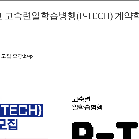
교 고숙련일학습병행(P-TECH) 계약
모집 요강.hwp