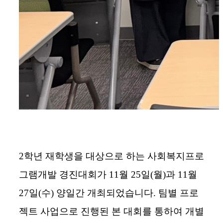
2
학년 재학생을 대상으로 하는 사회복지프로
그램개발 경진대회가
11
월
25
일
(
월
)
과
11
월
27
일
(
수
)
양일간 개최되었습니다
.
팀별 프로
젝트 사업으로 진행된 본 대회를 통하여 개별