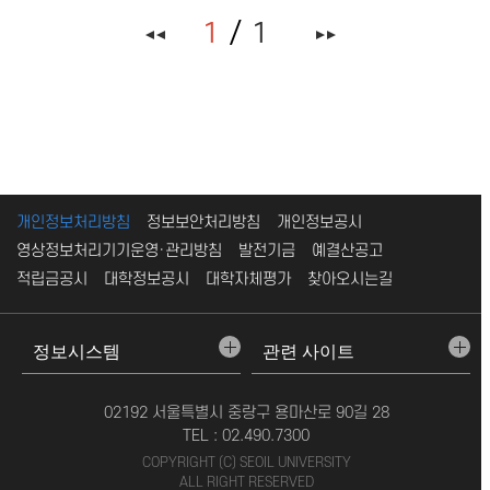
1
1
개인정보처리방침
정보보안처리방침
개인정보공시
영상정보처리기기운영·관리방침
발전기금
예결산공고
적립금공시
대학정보공시
대학자체평가
찾아오시는길
02192 서울특별시 중랑구 용마산로 90길 28
TEL : 02.490.7300
COPYRIGHT (C) SEOIL UNIVERSITY
ALL RIGHT RESERVED