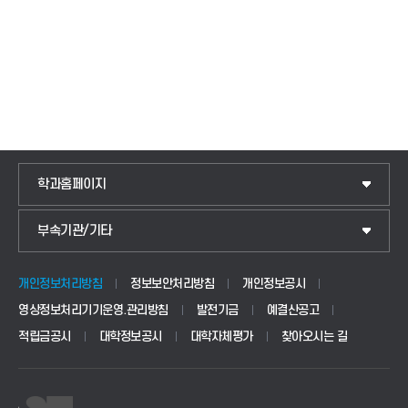
학과홈페이지
IoT전자공학과
부속기관/기타
국제교류센터
전기공학과
교양교육센터
정보통신공학과
개인정보처리방침
정보보안처리방침
개인정보공시
영상정보처리기기운영.관리방침
발전기금
예결산공고
학생상담센터
소프트웨어공학과
적립금공시
대학정보공시
대학자체평가
찾아오시는 길
인권센터
디지털트윈엘리베이터학과