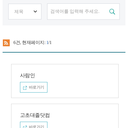
6
건, 현재페이지:
1
/1
사람인
바로가기
고초대졸닷컴
바로가기