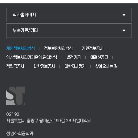
학과홈페이지
IoT전자공학과
부속기관/기타
국제교류센터
전기공학과
교양교육센터
정보통신공학과
개인정보처리방침
정보보안처리방침
개인정보공시
영상정보처리기기운영.관리방침
발전기금
예결산공고
학생상담센터
소프트웨어공학과
적립금공시
대학정보공시
대학자체평가
찾아오시는 길
인권센터
디지털트윈엘리베이터학과
평생교육원
AI융합콘텐츠학과
혁신지원사업단
건축과
02192.
서울특별시 중랑구 용마산로 90길 28 서일대학교
I
산학협력단
생명화학공학과
생명화학공학과