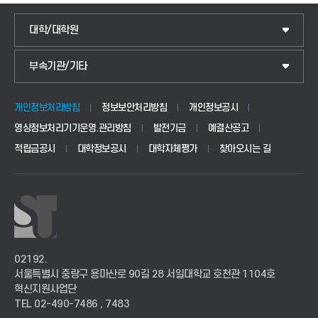
대학/대학원
IoT전자공학과
부속기관/기타
국제교류센터
전기공학과
교양교육센터
정보통신공학과
개인정보처리방침
정보보안처리방침
개인정보공시
영상정보처리기기운영.관리방침
발전기금
예결산공고
학생상담센터
소프트웨어공학과
적립금공시
대학정보공시
대학자체평가
찾아오시는 길
인권센터
디지털트윈엘리베이터학과
평생교육원
AI융합콘텐츠학과
혁신지원사업단
건축과
02192.
서울특별시 중랑구 용마산로 90길 28 서일대학교 호천관 1104호
혁신지원사업단
산학협력단
생명화학공학과
TEL 02-490-7486 , 7483