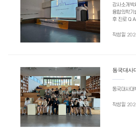
강사소개박세
융합의학기술
후 진로 Q A
작성일
202
동국대사대
동국대사대부고
작성일
202