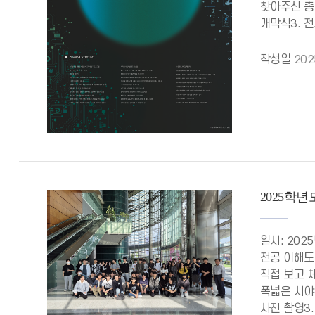
찾아주신 총
개막식3. 전
작성일
202
2025학
일시: 202
전공 이해도
직접 보고 
폭넓은 시야
사진 촬영3.