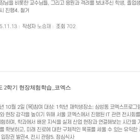
장님을 비롯한 교수님들, 그리고 응원과 격려를 보내주신 학생, 졸업생
시 진행4. 철거
5.11.13
작성자
노승재
조회
702
년도 2학기 현장체험학습_코엑스
5년 10월 2일 (목)참여 대상: 1학년 재학생장소: 삼성동 코엑스프로그램명
와 현장 감각을 높이기 위해 서울 코엑스에서 진행된 IT 관련 전시회
체험하며, 학과에서 배운 지식을 실제 산업 현장과 연결해보는 시간을 
를 확보하고, 미래 진로에 대한 구체적인 목표를 세울 수 있는 유익한 경
 입장권 발권4. 전시 관람5. 점심식사