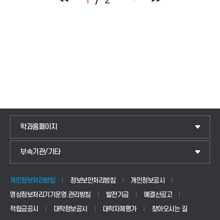
1
2
학과홈페이지
IoT전자공학과
부속기관/기타
국제교류센터
전기공학과
교양교육센터
정보통신공학과
개인정보처리방침
정보보안처리방침
개인정보공시
영상정보처리기기운영.관리방침
발전기금
예결산공고
학생상담센터
소프트웨어공학과
적립금공시
대학정보공시
대학자체평가
찾아오시는 길