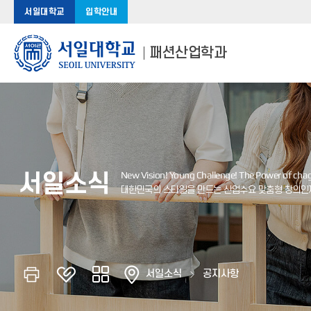
서일대학교
입학안내
패션산업학과
서일소식
서일소식
공지사항