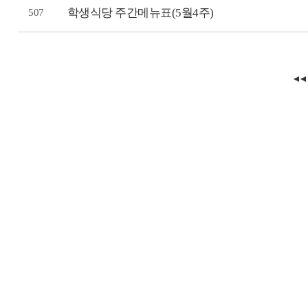
학생식당 주간메뉴표(5월4주)
507