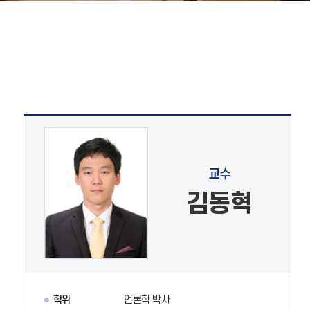
교수
김동혁
학위
언론학 박사