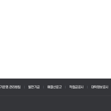
기운영.관리방침
발전기금
예결산공고
적립금공시
대학정보공시