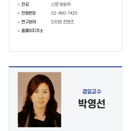
전공
신문 방송학
전화번호
02-490-7425
연구분야
인터넷 컨텐츠
홈페이지주소
겸임교수
박영선