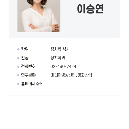
이승연
학위
정치학 석사
전공
정치학과
전화번호
02-490-7424
연구분야
미디어영상산업, 영화산업
홈페이지주소