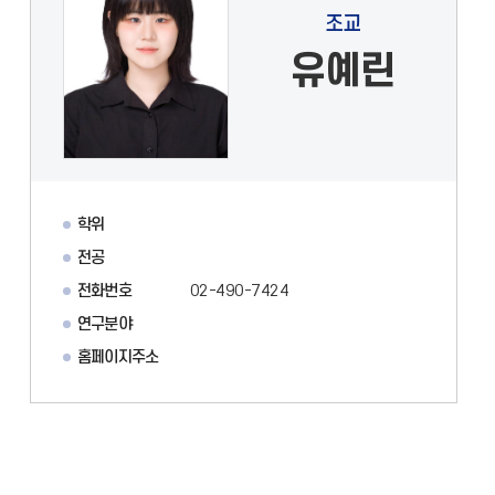
조교
유예린
학위
전공
전화번호
02-490-7424
연구분야
홈페이지주소