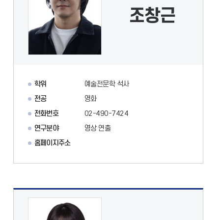
조창근
학위
예술전문학 석사
전공
영화
전화번호
02-490-7424
연구분야
영상 연출
홈페이지주소