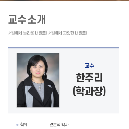
교수소개
교수
한주리
(학과장)
학위
언론학 박사