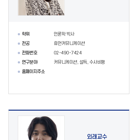
학위
언론학 박사
전공
휴먼커뮤니케이션
전화번호
02-490-7424
연구분야
커뮤니케이션, 설득, 수사비평
홈페이지주소
외래교수