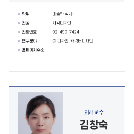
학위
미술학 석사
전공
시각디자인
전화번호
02-490-7424
연구분야
CI 디자인, 캐릭터디자인
홈페이지주소
외래교수
김창숙