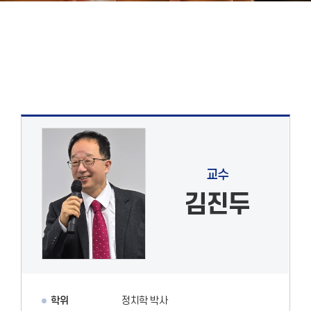
교수
김진두
학위
정치학 박사