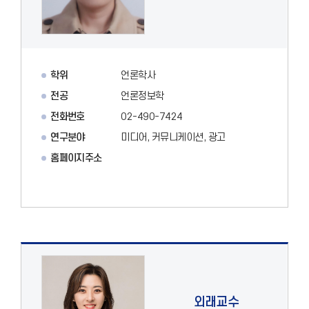
학위
언론학사
전공
언론정보학
전화번호
02-490-7424
연구분야
미디어, 커뮤니케이션, 광고
홈페이지주소
외래교수