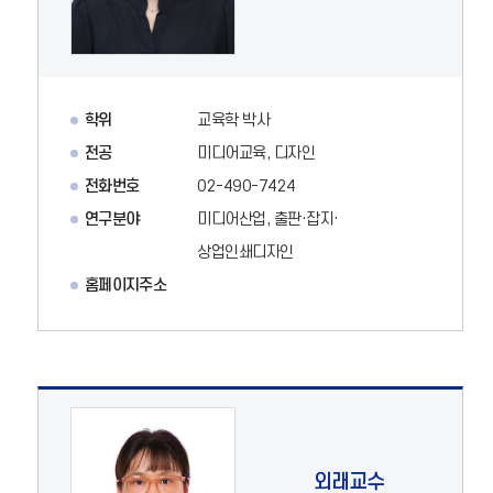
학위
교육학 박사
전공
미디어교육, 디자인
전화번호
02-490-7424
연구분야
미디어산업, 출판·잡지·
상업인쇄디자인
홈페이지주소
외래교수