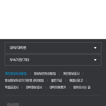
대학/대학원
IoT전자공학과
부속기관/기타
국제교류센터
전기공학과
교양교육센터
정보통신공학과
개인정보처리방침
정보보안처리방침
개인정보공시
영상정보처리기기운영.관리방침
발전기금
예결산공고
학생상담센터
소프트웨어공학과
적립금공시
대학정보공시
대학자체평가
찾아오시는 길
인권센터
디지털트윈엘리베이터학과