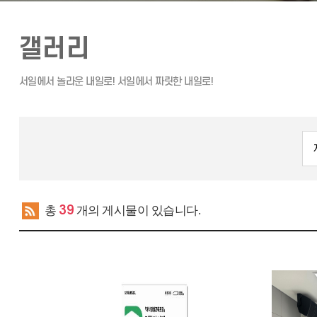
갤러리
총
39
개의 게시물이 있습니다.