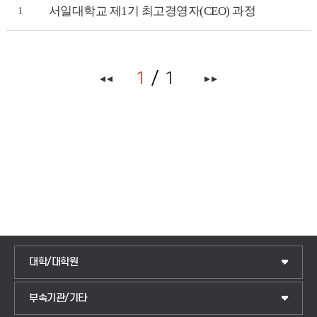
서일대학교 제1기 최고경영자(CEO) 과정
1
1
1
대학/대학원
IoT전자공학과
부속기관/기타
국제교류센터
전기공학과