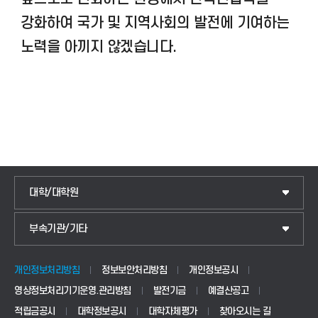
강화하여 국가 및 지역사회의 발전에 기여하는
노력을 아끼지 않겠습니다.
대학/대학원
IoT전자공학과
부속기관/기타
국제교류센터
전기공학과
교양교육센터
정보통신공학과
개인정보처리방침
정보보안처리방침
개인정보공시
영상정보처리기기운영.관리방침
발전기금
예결산공고
학생상담센터
소프트웨어공학과
적립금공시
대학정보공시
대학자체평가
찾아오시는 길