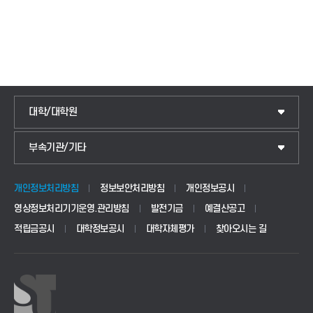
대학/대학원
IoT전자공학과
부속기관/기타
국제교류센터
전기공학과
교양교육센터
정보통신공학과
개인정보처리방침
정보보안처리방침
개인정보공시
영상정보처리기기운영.관리방침
발전기금
예결산공고
학생상담센터
소프트웨어공학과
적립금공시
대학정보공시
대학자체평가
찾아오시는 길
인권센터
디지털트윈엘리베이터학과
평생교육원
AI융합콘텐츠학과