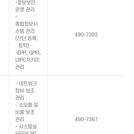
-정보보안
운영 관리
-
종합정보시
스템 관리
490-7392
(산단,등록,
장학)
-EPP, GPKI,
내PC지키미
관리
- 네트워크
장비 보조
관리
- 소모품 및
비품 보조
관리
490-7367
- 시스템실