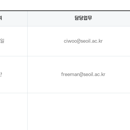
위
담당업무
일
ciwoo@seoil.ac.kr
찬
freeman@seoil.ac.kr