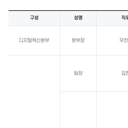
구성
성명
직
디지털혁신본부
본부장
우찬
팀장
김