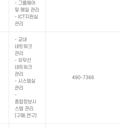
- 그룹웨어
및 메일 관리
- ICT지원실
관리
- 교내
네트워크
관리
- 유무선
네트워크
관리
490-7366
- 시스템실
관리
-
종합정보시
스템 관리
(구매,연구)