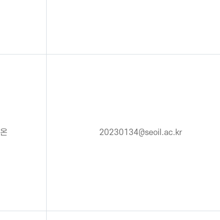
온
20230134@seoil.ac.kr