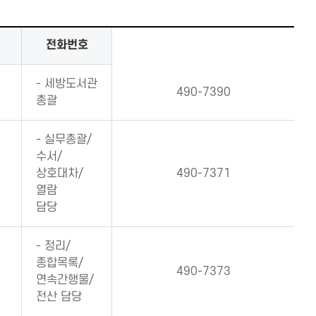
전화번호
- 세방도서관
490-7390
총괄
- 실무총괄/
수서/
상호대차/
490-7371
열람
담당
- 정리/
종합목록/
490-7373
연속간행물/
전산 담당