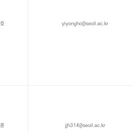
호
yiyongho@seoil.ac.kr
훈
jjh314@seoil.ac.kr