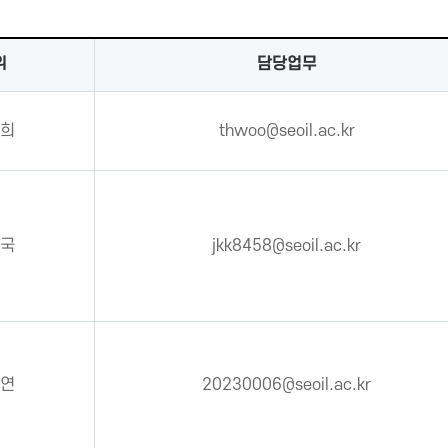
위
담당업무
희
thwoo@seoil.ac.kr
국
jkk8458@seoil.ac.kr
연
20230006@seoil.ac.kr