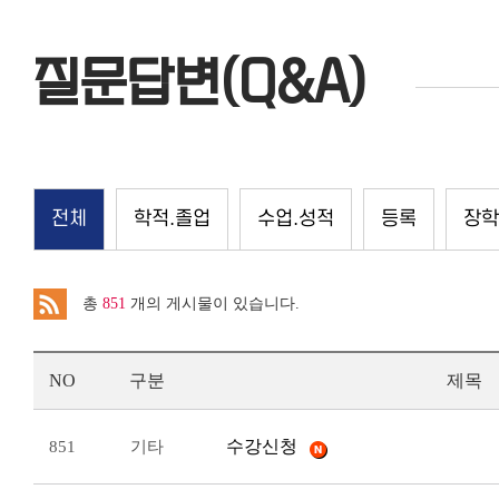
질문답변(Q&A)
전체
학적.졸업
수업.성적
등록
장학
총
851
개의 게시물이 있습니다.
NO
구분
제목
수강신청
851
기타