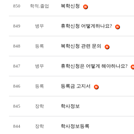
복학신청
850
학적.졸업
휴학신청 어떻게하나요?
849
병무
복학신청 관련 문의
848
등록
휴학신청은 어떻게 해야하나요?
847
병무
등록금 고지서
846
등록
학사정보
845
장학
학사정보등록
844
장학