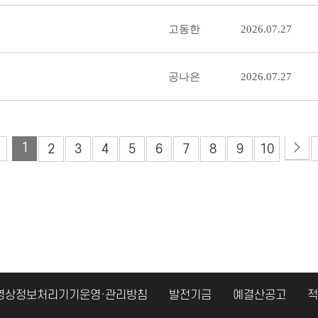
고동한
2026.07.27
공나은
2026.07.27
1
2
3
4
5
6
7
8
9
10
영상정보처리기기운영·관리방침
발전기금
예결산공고
적