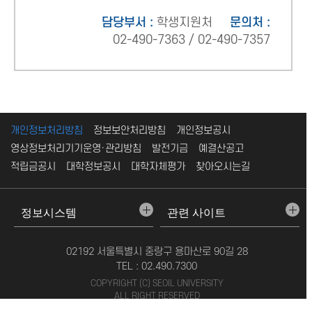
담당부서 :
학생지원처
문의처 :
02-490-7363 / 02-490-7357
개인정보처리방침
정보보안처리방침
개인정보공시
영상정보처리기기운영·관리방침
발전기금
예결산공고
적립금공시
대학정보공시
대학자체평가
찾아오시는길
02192 서울특별시 중랑구 용마산로 90길 28
TEL : 02.490.7300
COPYRIGHT (C) SEOIL UNIVERSITY
ALL RIGHT RESERVED