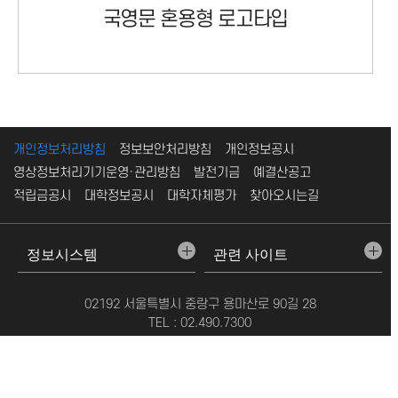
국영문 혼용형 로고타입
개인정보처리방침
정보보안처리방침
개인정보공시
영상정보처리기기운영·관리방침
발전기금
예결산공고
적립금공시
대학정보공시
대학자체평가
찾아오시는길
02192 서울특별시 중랑구 용마산로 90길 28
TEL : 02.490.7300
COPYRIGHT (C) SEOIL UNIVERSITY
ALL RIGHT RESERVED