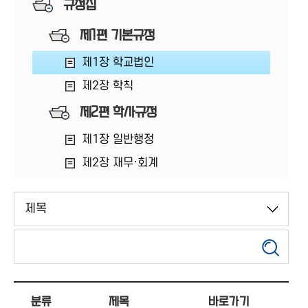
규정집
제1편 기본규정
제1장 학교법인
제2장 학칙
제2편 학사규정
제1장 일반행정
제2장 재무·회계
제3장 인사
제4장 교무
제5장 산학·연구
제6장 장학·학생
제3편 부속·부설기관 및 산학협력단
분류
제목
바로가기