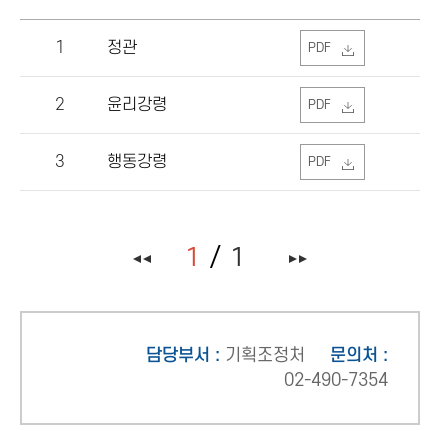
제1장 부속기관
제2장 부설기관
1
정관
PDF
제3장 산학협력단
2
윤리강령
PDF
제4편 위원회
위원회
3
행동강령
PDF
1
1
담당부서 :
기획조정처
문의처 :
02-490-7354